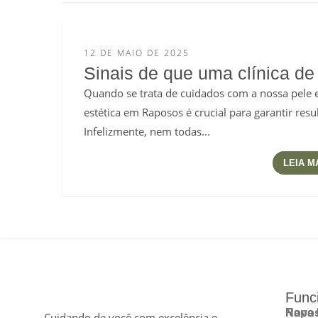
12 DE MAIO DE 2025
Sinais de que uma clínica de 
Quando se trata de cuidados com a nossa pele e
estética em Raposos é crucial para garantir resu
Infelizmente, nem todas...
LEIA M
Func
Rapo
Nova 
Cuidando de você com excelência e