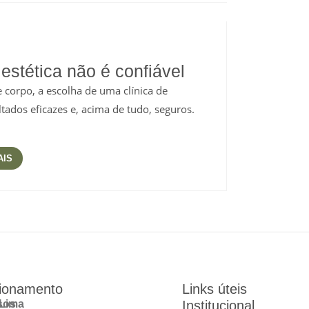
estética não é confiável
 corpo, a escolha de uma clínica de
ltados eficazes e, acima de tudo, seguros.
AIS
ionamento
Links úteis
sos
Lima
Institucional