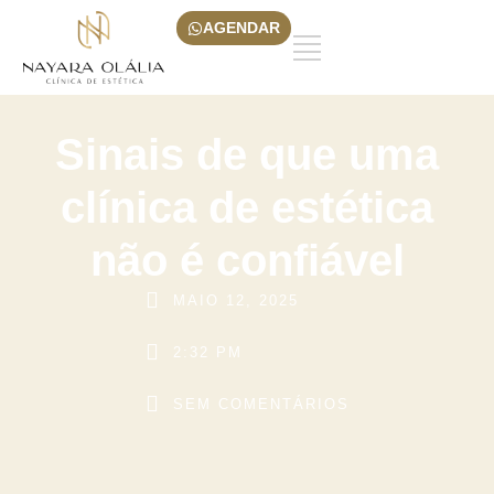
AGENDAR
Sinais de que uma
clínica de estética
não é confiável
MAIO 12, 2025
2:32 PM
SEM COMENTÁRIOS